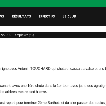
WS
RÉSULTATS
EFFECTIFS
LE CLUB
09/2018 – Templeuve (59)
 ligne avec Antonin TOUCHARD qui chuta et cassa sa valse et pris be
ario avec une 1ère chute dans le 1er tour avec juste des égratign
es arbitres mettre pied à terre.
 reparti pour terminer 2ème Sarthois et du aller passer des radios j