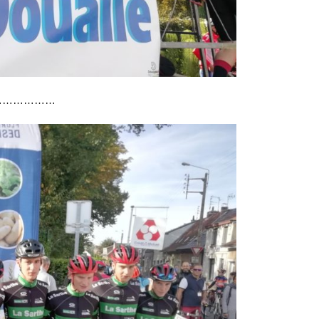
……………………