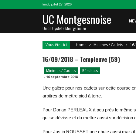
Skip
lundi, juillet 27, 2026
to
UC Montgesnoise
content
NE
Union Cycliste Montgesnoise
Vous êtes ici
Home
>
Minimes / Cadets
>
16/
16/09/2018 – Templeuve (59)
Minimes / Cadets
Résultats
-
16 septembre 2018
Une galère pour nos cadets sur cette course en
arbitres de mettre pied à terre.
Pour Dorian PERLEAUX à peu prés le même scen
qui se dévisse et du mettre aussi sur décision d
Pour Justin ROUSSET une chute aussi mais il est