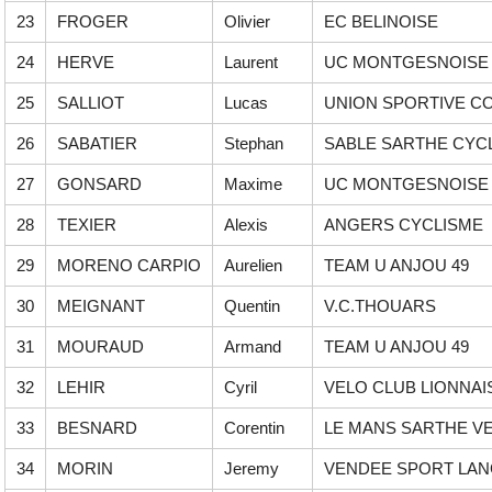
23
FROGER
Olivier
EC BELINOISE
24
HERVE
Laurent
UC MONTGESNOISE
25
SALLIOT
Lucas
UNION SPORTIVE C
26
SABATIER
Stephan
SABLE SARTHE CYC
27
GONSARD
Maxime
UC MONTGESNOISE
28
TEXIER
Alexis
ANGERS CYCLISME
29
MORENO CARPIO
Aurelien
TEAM U ANJOU 49
30
MEIGNANT
Quentin
V.C.THOUARS
31
MOURAUD
Armand
TEAM U ANJOU 49
32
LEHIR
Cyril
VELO CLUB LIONNAI
33
BESNARD
Corentin
LE MANS SARTHE V
34
MORIN
Jeremy
VENDEE SPORT LA