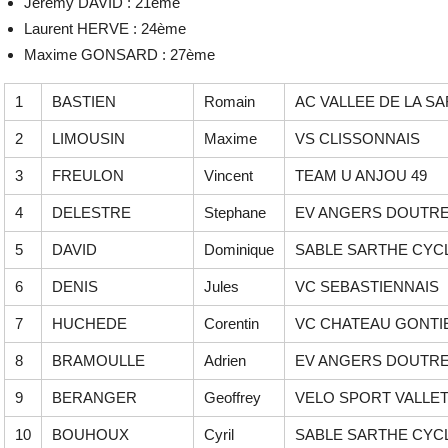
Jérémy DAVID : 21ème
Laurent HERVE : 24ème
Maxime GONSARD : 27ème
1
BASTIEN
Romain
AC VALLEE DE LA S
2
LIMOUSIN
Maxime
VS CLISSONNAIS
3
FREULON
Vincent
TEAM U ANJOU 49
4
DELESTRE
Stephane
EV ANGERS DOUTR
5
DAVID
Dominique
SABLE SARTHE CYC
6
DENIS
Jules
VC SEBASTIENNAIS
7
HUCHEDE
Corentin
VC CHATEAU GONTI
8
BRAMOULLE
Adrien
EV ANGERS DOUTR
9
BERANGER
Geoffrey
VELO SPORT VALLET
10
BOUHOUX
Cyril
SABLE SARTHE CYC