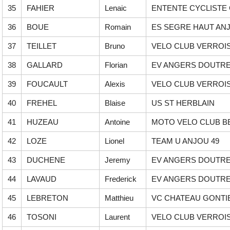
35
FAHIER
Lenaic
ENTENTE CYCLISTE
36
BOUE
Romain
ES SEGRE HAUT AN
37
TEILLET
Bruno
VELO CLUB VERROI
38
GALLARD
Florian
EV ANGERS DOUTR
39
FOUCAULT
Alexis
VELO CLUB VERROI
40
FREHEL
Blaise
US ST HERBLAIN
41
HUZEAU
Antoine
MOTO VELO CLUB B
42
LOZE
Lionel
TEAM U ANJOU 49
43
DUCHENE
Jeremy
EV ANGERS DOUTR
44
LAVAUD
Frederick
EV ANGERS DOUTR
45
LEBRETON
Matthieu
VC CHATEAU GONTI
46
TOSONI
Laurent
VELO CLUB VERROI