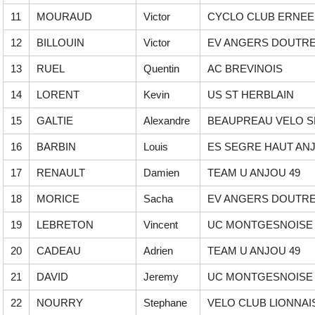
11
MOURAUD
Victor
CYCLO CLUB ERNE
12
BILLOUIN
Victor
EV ANGERS DOUTR
13
RUEL
Quentin
AC BREVINOIS
14
LORENT
Kevin
US ST HERBLAIN
15
GALTIE
Alexandre
BEAUPREAU VELO 
16
BARBIN
Louis
ES SEGRE HAUT AN
17
RENAULT
Damien
TEAM U ANJOU 49
18
MORICE
Sacha
EV ANGERS DOUTR
19
LEBRETON
Vincent
UC MONTGESNOISE
20
CADEAU
Adrien
TEAM U ANJOU 49
21
DAVID
Jeremy
UC MONTGESNOISE
22
NOURRY
Stephane
VELO CLUB LIONNAI