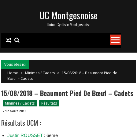
Skip
UC Montgesnoise
to
content
Union Cycliste Montgesnoise
Vous êtes ici
Home
>
Minimes / Cadets
>
15/08/2018 – Beaumont Pied de
Bœuf – Cadets
15/08/2018 – Beaumont Pied De Bœuf – Cadets
Minimes / Cadets
Résultats
-
17 août 2018
Résultats UCM :
Justin ROUSSET
: 6ème