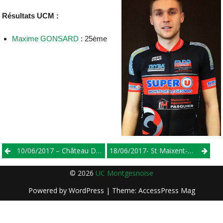
Résultats UCM :
Maxime GONSARD
: 25ème
Post
10/06/2017 – Château Du Loir – Ecole De Velo
18/06/2017- St Maixent-2/3/j
navigation
© 2026
UC Montgesnoise
Powered by
WordPress
| Theme:
AccessPress Mag