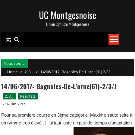
Skip
UC Montgesnoise
to
content
Union Cycliste Montgesnoise
Vous êtes ici
Home
>
2, 3, J
>
14/06/2017- Bagnoles-De-L’orne(61)-2/3/j
14/06/2017- Bagnoles-De-L’orne(61)-2/3/j
2, 3, J
Résultats
-
16 juin 2017
Pour sa première course en 3ème catégorie Maxime saute suite à
un rythme trop élevé . Il lui faut juste un peu de
temps d’adaptation
…….