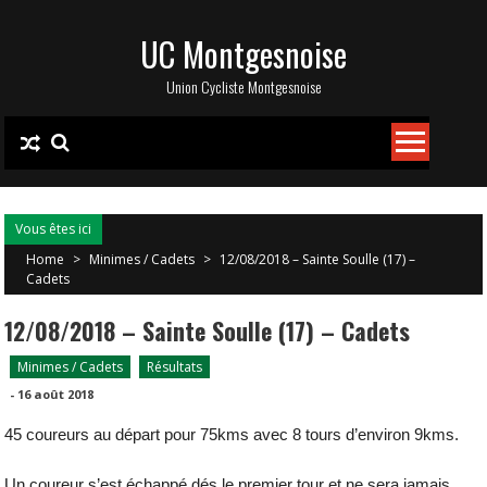
Skip
UC Montgesnoise
to
content
Union Cycliste Montgesnoise
Vous êtes ici
Home
>
Minimes / Cadets
>
12/08/2018 – Sainte Soulle (17) –
Cadets
12/08/2018 – Sainte Soulle (17) – Cadets
Minimes / Cadets
Résultats
-
16 août 2018
45 coureurs au départ pour 75kms avec 8 tours d’environ 9kms.
Un coureur s’est échappé dés le premier tour et ne sera jamais