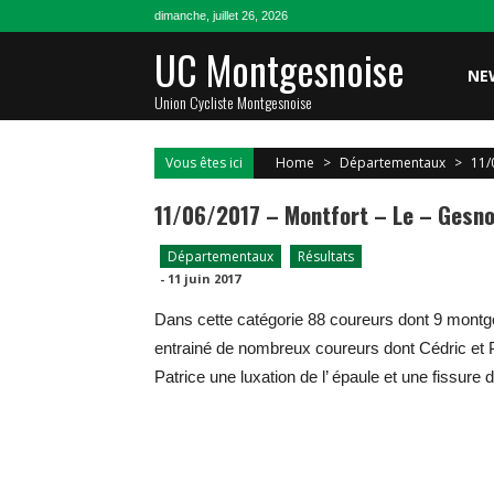
Skip
dimanche, juillet 26, 2026
to
UC Montgesnoise
content
NE
Union Cycliste Montgesnoise
Vous êtes ici
Home
>
Départementaux
>
11/
11/06/2017 – Montfort – Le – Gesno
Départementaux
Résultats
-
11 juin 2017
Dans cette catégorie 88 coureurs dont 9 montg
entrainé de nombreux coureurs dont Cédric et
Patrice une luxation de l’ épaule et une fissur