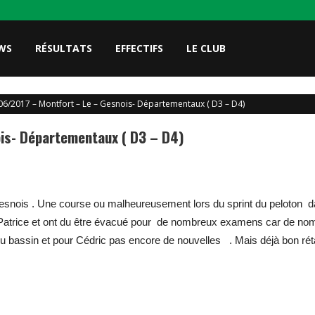
WS
RÉSULTATS
EFFECTIFS
LE CLUB
06/2017 – Montfort – Le – Gesnois- Départementaux ( D3 – D4)
is- Départementaux ( D3 – D4)
esnois . Une course ou malheureusement lors du sprint du peloton d
 Patrice et ont du être évacué pour de nombreux examens car de nom
e du bassin et pour Cédric pas encore de nouvelles . Mais déjà bon ré