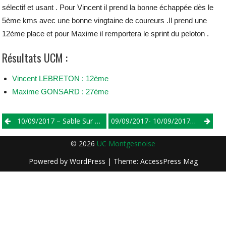
sélectif et usant . Pour Vincent il prend la bonne échappée dès le
5ème kms avec une bonne vingtaine de coureurs .Il prend une
12ème place et pour Maxime il remportera le sprint du peloton .
Résultats UCM :
Vincent LEBRETON : 12ème
Maxime GONSARD : 27ème
Post
10/09/2017 – Sable Sur Sarthe – Cadets
09/09/2017- 10/09/2017 – Tour De L ‘Orne – 2/3/j
navigation
© 2026
UC Montgesnoise
Powered by
WordPress
| Theme:
AccessPress Mag