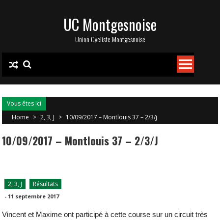
Skip
UC Montgesnoise
to
content
Union Cycliste Montgesnoise
Vous êtes ici
Home
>
2, 3, J
>
10/09/2017 – Montlouis 37 – 2/3/j
10/09/2017 – Montlouis 37 – 2/3/j
2, 3, J
Résultats
-
11 septembre 2017
Vincent et Maxime ont participé à cette course sur un circuit très