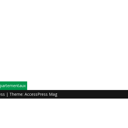
épartementaux
ess
| Theme:
AccessPress Mag