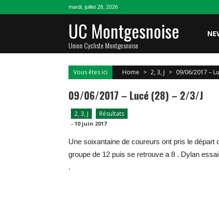
Skip
mardi, juillet 28, 2026
to
UC Montgesnoise
content
NE
Union Cycliste Montgesnoise
Vous êtes ici
Home
>
2, 3, J
>
09/06/2017 – Luc
09/06/2017 – Lucé (28) – 2/3/j
2, 3, J
Résultats
-
10 juin 2017
Une soixantaine de coureurs ont pris le dépar
groupe de 12 puis se retrouve a 8 . Dylan essaie 
.