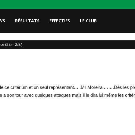
WS
RÉSULTATS
EFFECTIFS
LE CLUB
é (28) – 2/3/j
t de ce critérium et un seul représentant…..Mr Moreira …….Dés les 
a son tour avec quelques attaques mais il le dira lui même les critériu