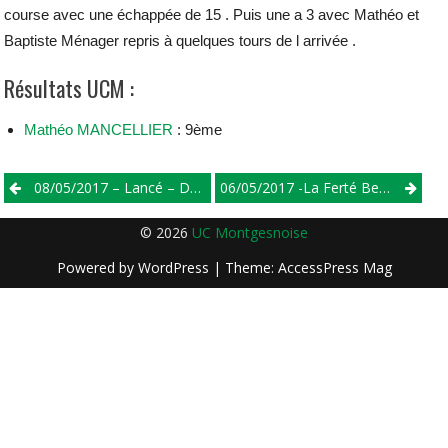
course avec une échappée de 15 . Puis une a 3 avec Mathéo et
Baptiste Ménager repris à quelques tours de l arrivée .
Résultats UCM :
Mathéo MANCELLIER
: 9ème
Post
08/05/2017 – Lancé – Départementaux
06/05/2017 -La Ferté Bernard – Ecole De Vélo
navigation
© 2026
UC Montgesnoise
Powered by
WordPress
| Theme:
AccessPress Mag