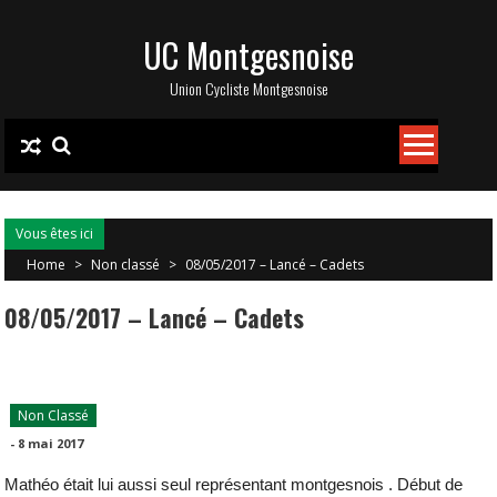
Skip
UC Montgesnoise
to
content
Union Cycliste Montgesnoise
Vous êtes ici
Home
>
Non classé
>
08/05/2017 – Lancé – Cadets
08/05/2017 – Lancé – Cadets
Non Classé
-
8 mai 2017
Mathéo était lui aussi seul représentant montgesnois . Début de