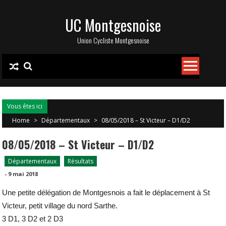
Skip
UC Montgesnoise
to
content
Union Cycliste Montgesnoise
Vous êtes ici
Home
>
Départementaux
>
08/05/2018 – St Victeur – D1/D2
08/05/2018 – St Victeur – D1/D2
Départementaux
Résultats
-
9 mai 2018
Une petite délégation de Montgesnois a fait le déplacement à St
Victeur, petit village du nord Sarthe.
3 D1, 3 D2 et 2 D3