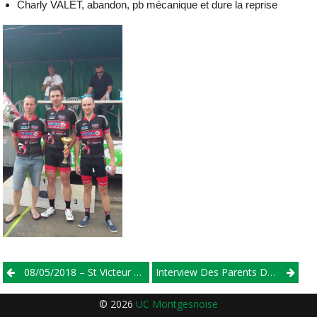
Charly VALET, abandon, pb mécanique et dure la reprise
Post
08/05/2018 – St Victeur – D3 / D4
Interview Des Parents Du Vainqueur De La Coupe De France De L’Américaine
navigation
© 2026
UC Montgesnoise