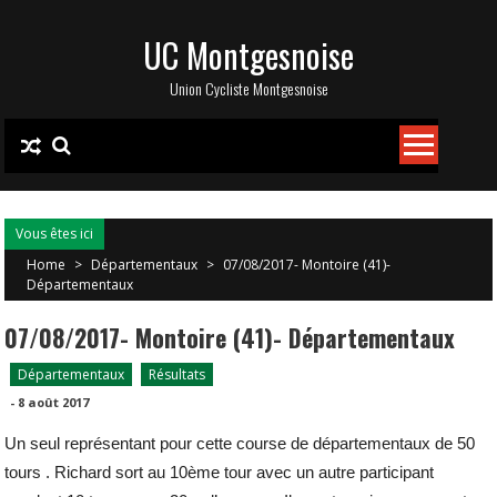
Skip
UC Montgesnoise
to
content
Union Cycliste Montgesnoise
Vous êtes ici
Home
>
Départementaux
>
07/08/2017- Montoire (41)-
Départementaux
07/08/2017- Montoire (41)- Départementaux
Départementaux
Résultats
-
8 août 2017
Un seul représentant pour cette course de départementaux de 50
tours . Richard sort au 10ème tour avec un autre participant