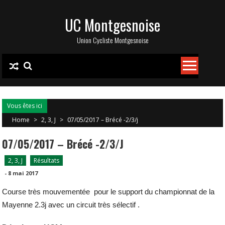
Skip
UC Montgesnoise
to
content
Union Cycliste Montgesnoise
Vous êtes ici
Home
>
2, 3, J
>
07/05/2017 – Brécé -2/3/j
07/05/2017 – Brécé -2/3/j
2, 3, J
Résultats
-
8 mai 2017
Course très mouvementée pour le support du championnat de la
Mayenne 2.3j avec un circuit très sélectif .