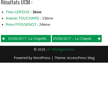
Résultats UCM :
Théo LEROUX
:
3ème
Antonin TOUCHARD
: 13ème
Rémi POISSENOT
: 24ème
Post
05/06/2017 -La Chapelle St Rémy – Minimes
05/06/2017 – La Chapelle Saint Rémy – Départementaux
navigation
© 2026
UC Montgesnoise
Powered by
WordPress
| Theme:
AccessPress Mag