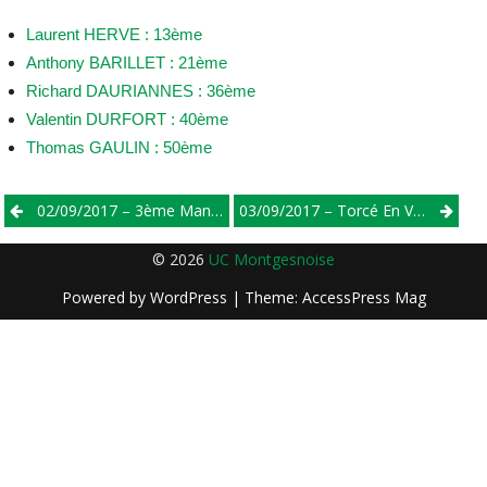
Laurent HERVE : 13ème
Anthony BARILLET : 21ème
Richard DAURIANNES : 36ème
Valentin DURFORT : 40ème
Thomas GAULIN : 50ème
Post
02/09/2017 – 3ème Manche De La Coupe Des Pays De Loire – Vélodrome Le Mans
03/09/2017 – Torcé En Vallée – Minimes
navigation
© 2026
UC Montgesnoise
Powered by
WordPress
| Theme:
AccessPress Mag