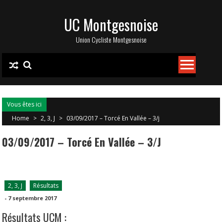
Skip
UC Montgesnoise
to
content
Union Cycliste Montgesnoise
Vous êtes ici
Home
>
2, 3, J
>
03/09/2017 – Torcé En Vallée – 3/j
03/09/2017 – Torcé En Vallée – 3/j
2, 3, J
Résultats
-
7 septembre 2017
Résultats UCM :