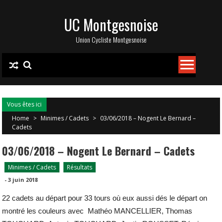
Skip
UC Montgesnoise
to
content
Union Cycliste Montgesnoise
Vous êtes ici
Home
>
Minimes / Cadets
>
03/06/2018 – Nogent Le Bernard –
Cadets
03/06/2018 – Nogent Le Bernard – Cadets
Minimes / Cadets
Résultats
-
3 juin 2018
22 cadets au départ pour 33 tours où eux aussi dés le départ on
montré les couleurs avec Mathéo MANCELLIER, Thomas