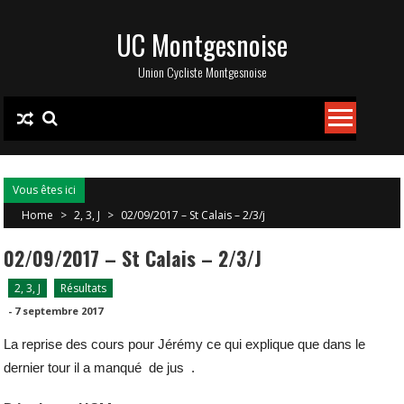
Skip
UC Montgesnoise
to
content
Union Cycliste Montgesnoise
Vous êtes ici
Home
>
2, 3, J
>
02/09/2017 – St Calais – 2/3/j
02/09/2017 – St Calais – 2/3/j
2, 3, J
Résultats
-
7 septembre 2017
La reprise des cours pour Jérémy ce qui explique que dans le
dernier tour il a manqué de jus .