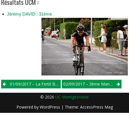
Résultats UCM :
Jérémy DAVID : 31ème
Post
01/09/2017 – La Ferté Bernard – 1/2/3/j
02/09/2017 – 3ème Manche De La Coupe Des Pays De Loire – Vélodrome Le Mans
navigation
© 2026
UC Montgesnoise
Powered by
WordPress
| Theme:
AccessPress Mag