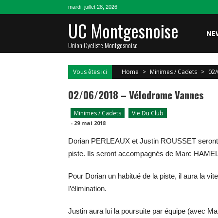
Skip
mardi, juillet 28, 2026
to
UC Montgesnoise
content
NE
Union Cycliste Montgesnoise
Vous êtes ici
Home
>
Minimes / Cadets
>
02/
02/06/2018 – Vélodrome Vannes
Minimes / Cadets
Vie Du Club
-
29 mai 2018
Dorian PERLEAUX et Justin ROUSSET seront sa
piste. Ils seront accompagnés de Marc HAM
Pour Dorian un habitué de la piste, il aura la v
l’élimination.
Justin aura lui la poursuite par équipe (avec Ma