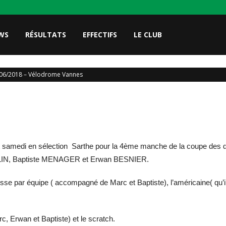
WS
RÉSULTATS
EFFECTIFS
LE CLUB
06/2018 – Vélodrome Vannes
medi en sélection Sarthe pour la 4ème manche de la coupe des dé
ELIN, Baptiste MENAGER et Erwan BESNIER.
itesse par équipe ( accompagné de Marc et Baptiste), l’américaine( qu’
rc, Erwan et Baptiste) et le scratch.