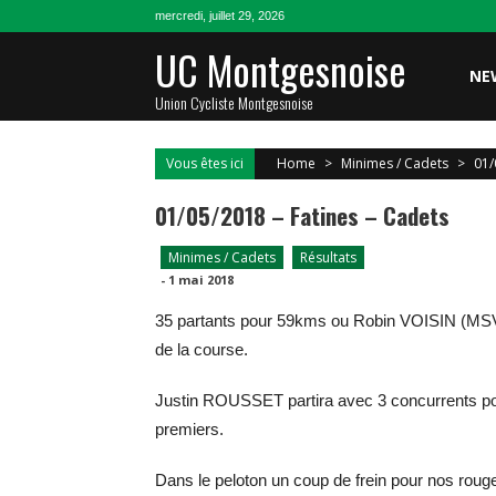
Skip
mercredi, juillet 29, 2026
to
UC Montgesnoise
content
NE
Union Cycliste Montgesnoise
Vous êtes ici
Home
>
Minimes / Cadets
>
01/
01/05/2018 – Fatines – Cadets
Minimes / Cadets
Résultats
-
1 mai 2018
35 partants pour 59kms ou Robin VOISIN (MSV) p
de la course.
Justin ROUSSET partira avec 3 concurrents pour 
premiers.
Dans le peloton un coup de frein pour nos rouge