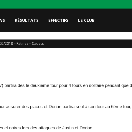
WS
RÉSULTATS
EFFECTIFS
LE CLUB
05/2018 – Fatines – Cadets
artira dés le deuxième tour pour 4 tours en solitaire pendant que d
assurer des places et Dorian partira seul à son tour au 6ème tour, i
s et noires lors des attaques de Justin et Dorian.