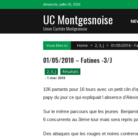
Skip
dimanche, juillet 26, 2026
to
UC Montgesnoise
content
NE
Union Cycliste Montgesnoise
Vous êtes ici
Home
>
2, 3, J
>
01/05/2018 – Fat
01/05/2018 – Fatines -3/j
2, 3, J
Résultats
-
1 mai 2018
106 partants pour 16 tours avec un petit clin 
papy du jour ce qui expliquait l absence d’Alexis
Sur le même parcours que les jeunes Benjam
6 concurrents au 3ème tour mais sera repris par
Des attaques que les rouges et noires contreron