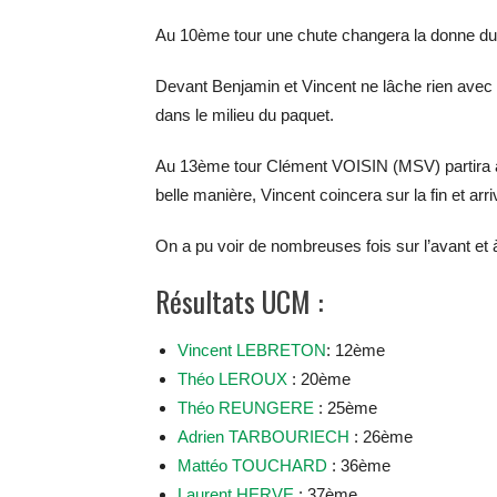
Au 10ème tour une chute changera la donne du p
Devant Benjamin et Vincent ne lâche rien ave
dans le milieu du paquet.
Au 13ème tour Clément VOISIN (MSV) partira avec
belle manière, Vincent coincera sur la fin et a
On a pu voir de nombreuses fois sur l’avant et à
Résultats UCM :
Vincent LEBRETON
: 12ème
Théo LEROUX
: 20ème
Théo REUNGERE
: 25ème
Adrien TARBOURIECH
: 26ème
Mattéo TOUCHARD
: 36ème
Laurent HERVE
: 37ème