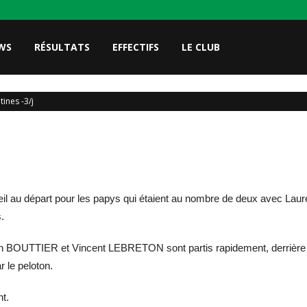
WS
RÉSULTATS
EFFECTIFS
LE CLUB
ines -3/j
d’œil au départ pour les papys qui étaient au nombre de deux avec L
.
in BOUTTIER et Vincent LEBRETON sont partis rapidement, derri
 le peloton.
t.