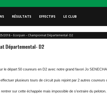
WS
RÉSULTATS
EFFECTIFS
LE CLUB
05/2018 – Ecorpain – Championnat Départemental- D2
at Départemental- D2
r le départ 50 coureurs en D2 avec notre grand favori Jo SENECHA
fectuer plusieurs tours de circuit puis rejoint par 2 autres coureurs d
rentrer sur cette échappée mais impossible de s’extraire du peloton.