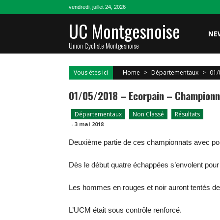
Skip
vendredi, juillet 24, 2026
to
UC Montgesnoise
content
NE
Union Cycliste Montgesnoise
Vous êtes ici
Home
>
Départementaux
>
01/
01/05/2018 – Ecorpain – Championn
Départementaux
Non Classé
Résultats
-
3 mai 2018
Deuxième partie de ces championnats avec pou
Dès le début quatre échappées s’envolent pour ef
Les hommes en rouges et noir auront tentés de 
L’UCM était sous contrôle renforcé.